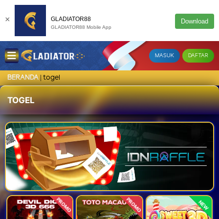
×
GLADIATOR88
Download
GLADIATOR88 Mobile App
MASUK
DAFTAR
togel
BERANDA
TOGEL
PROMO
PROMO
NEW