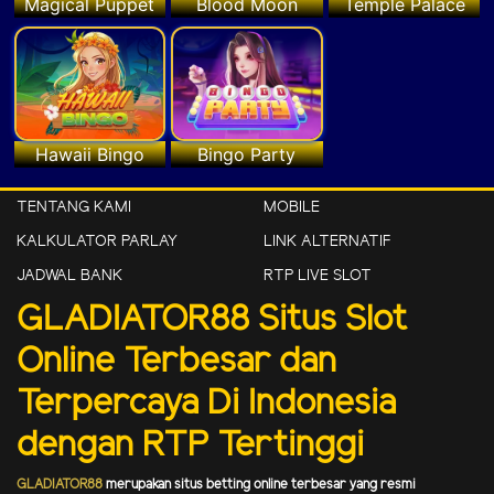
Magical Puppet
Blood Moon
Temple Palace
Hawaii Bingo
Bingo Party
TENTANG KAMI
MOBILE
KALKULATOR PARLAY
LINK ALTERNATIF
JADWAL BANK
RTP LIVE SLOT
GLADIATOR88 Situs Slot
Online Terbesar dan
Terpercaya Di Indonesia
dengan RTP Tertinggi
GLADIATOR88
merupakan situs betting online terbesar yang resmi