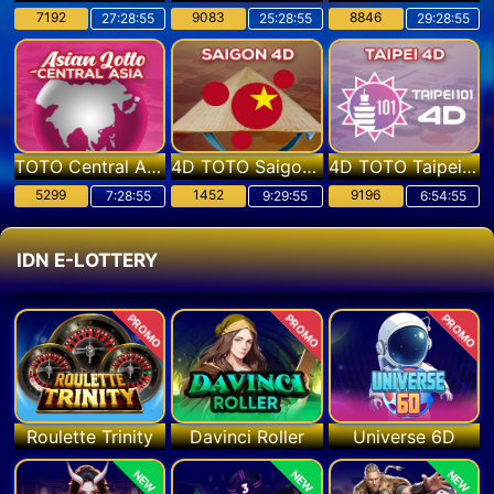
7192
9083
8846
27:28:53
25:28:53
29:28:53
TOTO Central Asia
4D TOTO Saigon POOLS
4D TOTO Taipei POOLS
5299
1452
9196
7:28:53
9:29:53
6:54:53
IDN E-LOTTERY
PROMO
PROMO
PROMO
Roulette Trinity
Davinci Roller
Universe 6D
NEW
NEW
NEW