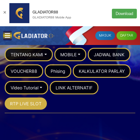
×
GLADIATOR88
Download
GLADIATOR88 Mobile App
MASUK
DAFTAR
TENTANG KAMI
MOBILE
JADWAL BANK
VOUCHER88
Phising
KALKULATOR PARLAY
Video Tutorial
LINK ALTERNATIF
RTP LIVE SLOT