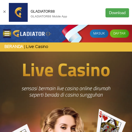
×
GLADIATOR88
Download
GLADIATOR88 Mobile App
MASUK
DAFTAR
Live Casino
BERANDA