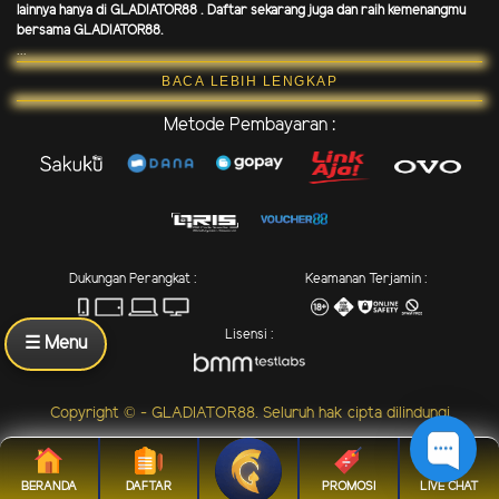
lainnya hanya di GLADIATOR88 . Daftar sekarang juga dan raih kemenangmu
bersama GLADIATOR88.
...
BACA LEBIH LENGKAP
Metode Pembayaran :
Dukungan Perangkat :
Keamanan Terjamin :
Lisensi :
☰ Menu
Copyright © - GLADIATOR88. Seluruh hak cipta dilindungi
BERANDA
DAFTAR
PROMOSI
LIVE CHAT