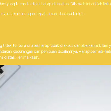
dari yang tersedia disini harap diabaikan. Dibawah ini adalah link
isa di akses dengan cepat, aman, dan anti blokir :
tidak tertera di atas harap tidak diakses dan abaikan link lai
ndakan kecurangan dan penipuan didalamnya. Harap berhati-hati 
a diatas. Terima kasih.