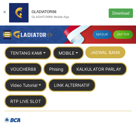
×
GLADIATOR88
Download
GLADIATOR88 Mobile App
MASUK
DAFTAR
JADWAL BANK
TENTANG KAMI
MOBILE
VOUCHER88
Phising
KALKULATOR PARLAY
Video Tutorial
LINK ALTERNATIF
RTP LIVE SLOT
Senin - Jumat : 22:00