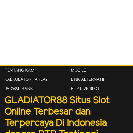
Jadwal bank sewaktu-waktu dapat berubah tanpa
pemberitahuan terlebih dahulu tergantung kebijakan
pihak BANK.
Jika bank gangguan atau offline semua aktivitas deposit
dan withdraw tidak dapat di prosses sampai bank
bersangkutan normal kembali.
Perhatikan status warna atau lampu indikator bank, Hijau
Normal, Merah Offline, Kuning Gangguan.
TENTANG KAMI
MOBILE
KALKULATOR PARLAY
LINK ALTERNATIF
JADWAL BANK
RTP LIVE SLOT
GLADIATOR88 Situs Slot
Online Terbesar dan
Terpercaya Di Indonesia