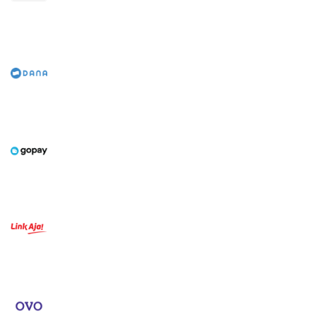
Senin - Minggu : Tidak
Ada Offline
Senin - Minggu : Tidak
Ada Offline
Senin - Minggu : Tidak
Ada Offline
Senin - Minggu : Tidak
Ada Offline