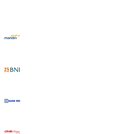
wib - 00:00 wib
Sabtu : Tidak ada Offline
Minggu : 00:00 wib -
05:00 wib
Senin - Minggu : 23:00 -
02:00 WIB
Senin - Minggu 02:00 -
04:00 wib
Senin - Minggu : 22:00 -
06:00 wib