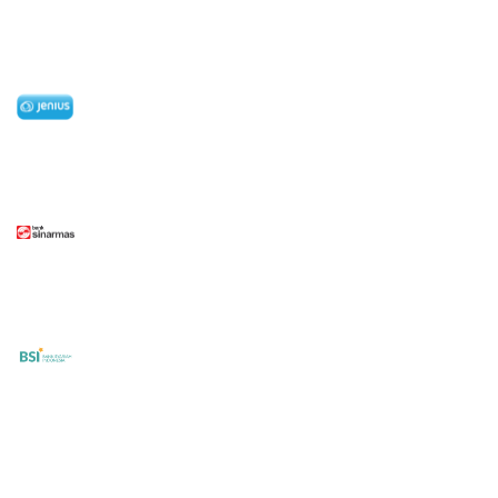
Senin - Minggu : Tidak
Ada Offline
Senin - Minggu : Tidak
Ada Offline
Senin - Minggu : 22:00 -
00:00 wib
SENIN - MINGGU: 22:30
- 00:30 WIB